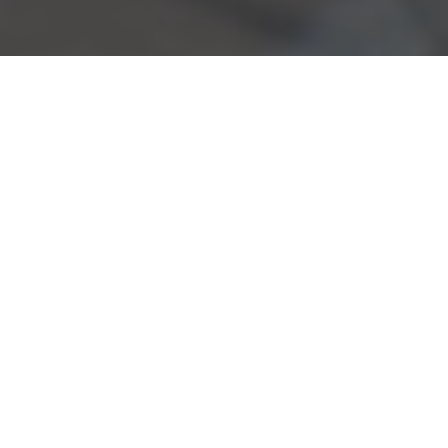
Wir suchen Persönlichkeiten
Grünes Licht für Ihre Karriere
Unser Erfolg beruht auf unseren engagierten
Mitarbeitern, die Tag für Tag ihr Bestes geben und
unser Unternehmen stets voranbringen. Mit unseren
Benefits schaffen wir ideale Voraussetzungen für ein
erfolgreiches Arbeiten, eine individuelle
Weiterentwicklung, eine moderne Arbeitsumgebung
und bieten zahlreiche weitere Zusatzleistungen.